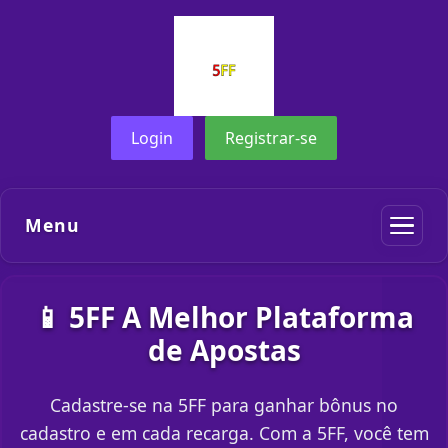
Login
Registrar-se
Menu
📱 5FF A Melhor Plataforma
de Apostas
Cadastre-se na 5FF para ganhar bônus no
cadastro e em cada recarga. Com a 5FF, você tem