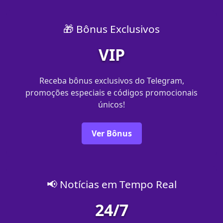
🎁 Bônus Exclusivos
VIP
Receba bônus exclusivos do Telegram,
promoções especiais e códigos promocionais
únicos!
Ver Bônus
📢 Notícias em Tempo Real
24/7