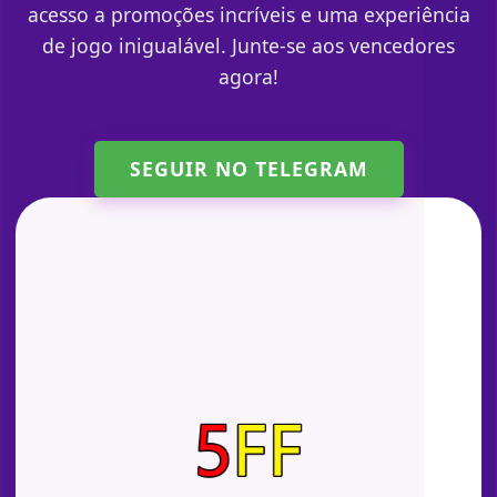
acesso a promoções incríveis e uma experiência
de jogo inigualável. Junte-se aos vencedores
agora!
SEGUIR NO TELEGRAM