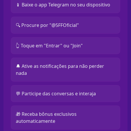
📱 Baixe o app Telegram no seu dispositivo
🔍 Procure por "@5FFOficial"
👆 Toque em "Entrar" ou "Join"
🔔 Ative as notificações para não perder
nada
💬 Participe das conversas e interaja
🎁 Receba bônus exclusivos
automaticamente